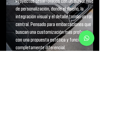
Proyectos desarrollados con un mayor nivel
de personalización, donde el diseño, la
integración visual y el detalle toman un rol
central. Pensado para embarcaciones que
buscan una customización más profunda,
con una propuesta estética y funcional
completamente diferencial.
+54 9 351 258-2544
Lino E. Spilimbergo 7120, 5000
Córdoba
equipo@prodeck.ar